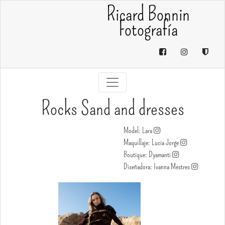
Ricard Bonnin
Fotografía
Rocks Sand and dresses
Model: Lara
Maquillaje: Lucia Jorge
Boutique: Dyamanti
Diseñadora: Ivanna Mestres